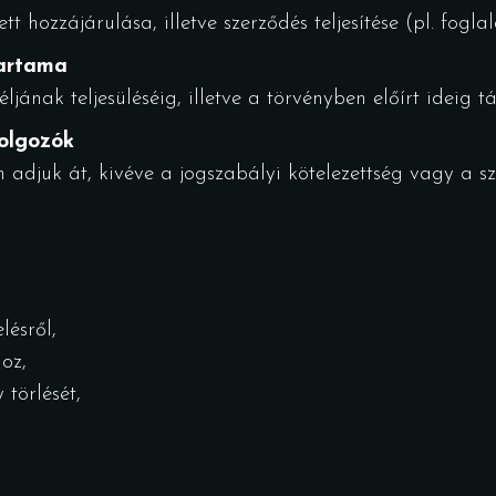
t hozzájárulása, illetve szerződés teljesítése (pl. foglal
tartama
jának teljesüléséig, illetve a törvényben előírt ideig tá
dolgozók
djuk át, kivéve a jogszabályi kötelezettség vagy a szo
lésről,
oz,
 törlését,