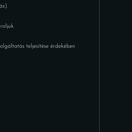
ás).
roljuk.
lgáltatás teljesítése érdekében