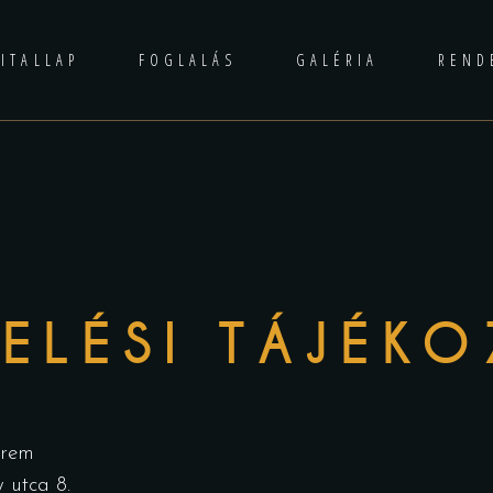
ITALLAP
FOGLALÁS
GALÉRIA
REND
ó
ELÉSI TÁJÉK
erem
 utca 8.