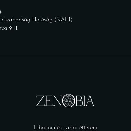
:
ciószabadság Hatóság (NAIH)
ca 9-11.
Libanoni és szíriai étterem