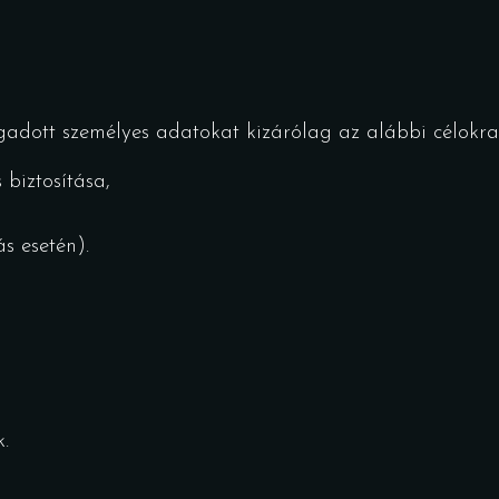
dott személyes adatokat kizárólag az alábbi célokra 
s biztosítása,
ás esetén).
.