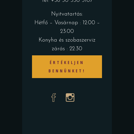
Tel: +36 30 330 3107
Nyitvatartás:
Hétfő – Vasárnap : 12:00 –
23:00
Konyha és szobaszerviz
zárás : 22:30
ÉRTÉKELJEN
BENNÜNKET!