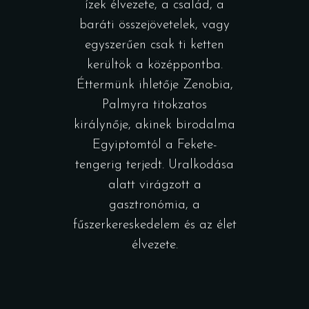
ízek élvezete, a család, a
baráti összejövetelek, vagy
egyszerűen csak ti ketten
kerültök a középpontba.
Éttermünk ihletője Zenobia,
Palmyra titokzatos
királynője, akinek birodalma
Egyiptomtól a Fekete-
tengerig terjedt. Uralkodása
alatt virágzott a
gasztronómia, a
fűszerkereskedelem és az élet
élvezete.