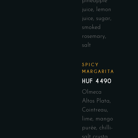
pineapple
juice, lemon
juice, sugar,
smoked
rosemary,
salt
SPICY
MARGARITA
HUF 4490
Olmeca
Altos Plata,
Cointreau,
lime, mango
purée, chilli-
salt crusta