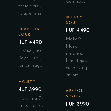
Cointreau
tonic bitter,
tojásfehérje
WHISKY
SOUR
PEAR GIN
HUF 4490
SOUR
Maker's
HUF 4490
Mark,
G'Vine June
narancs,
Royal Pear,
lime, tojás,
lemon, sugar
cukorszirup,
citrom
MOJITO
HUF 3990
APEROL
SPRITZ
Havanna 3y,
HUF 3990
lime, menta,