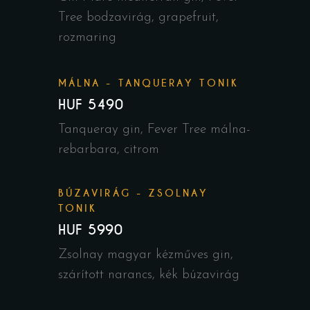
Tree bodzavirág, grapefruit,
rozmaring
MÁLNA - TANQUERAY TONIK
HUF 5490
Tanqueray gin, Fever Tree málna-
rebarbara, citrom
BÚZAVIRÁG - ZSOLNAY
TONIK
HUF 5990
Zsolnay magyar kézműves gin,
szárított narancs, kék búzavirág