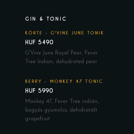
GIN & TONIC
KÖRTE - G'VINE JUNE TONIK
HUF 5490
G'Vine June Royal Pear, Fever
Tree Indian, dehydrated pear
BERRY - MONKEY 47 TONIC
HUF 5990
Monkey 47, Fever Tree indián,
bogyós gyümölcs, dehidratált
grapefruit