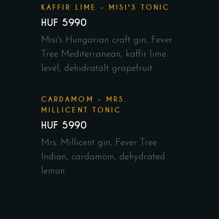
KAFFIR LIME - MISI'S TONIC
HUF 5990
Misi's Hungarian craft gin, Fever
Tree Mediterranean, kaffir lime
levél, dehidratált grapefruit
CARDAMOM - MRS.
MILLICENT TONIC
HUF 5990
Mrs. Millicent gin, Fever Tree
Indian, cardamom, dehydrated
lemon