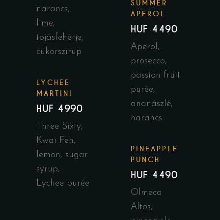
SUMMER
narancs,
APEROL
lime,
HUF 4490
tojásfehérje,
Aperol,
cukorszirup
prosecco,
passion fruit
LYCHEE
purée,
MARTINI
ananászlé,
HUF 4990
narancs
Three Sixty,
Kwai Feh,
PINEAPPLE
lemon, sugar
PUNCH
syrup,
HUF 4490
Lychee purée
Olmeca
Altos,