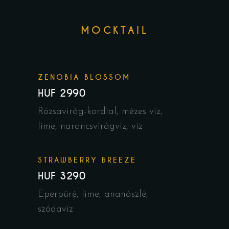
MOCKTAIL
ZENOBIA BLOSSOM
HUF 2990
Rózsavirág-kordial, mézes víz,
lime, narancsvirágvíz, víz
STRAWBERRY BREEZE
HUF 3290
Eperpüré, lime, ananászlé,
szódavíz